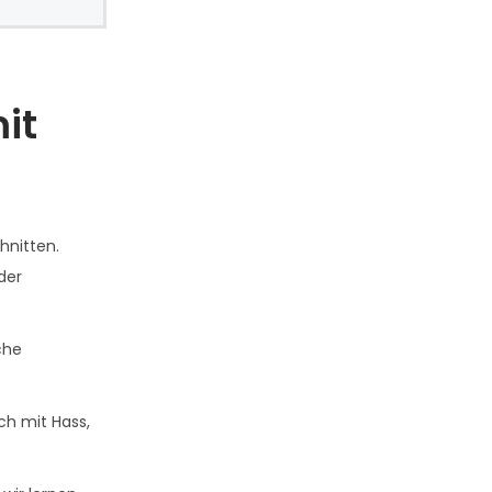
it
hnitten.
der
che
ch mit Hass,