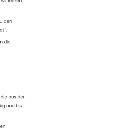
wir lernen,
 zu den
et“.
n die
 die aus der
dig und bis
fen