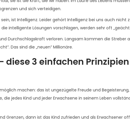
ial, sie ist die Kraft, die wir haben. Im Laufe des Lebens müssen 
abgrenzen und sich verteidigen.
 sein, ist Intelligenz. Leider gehört Intelligenz bei uns auch nicht
 die intelligente Lösungen vorschlagen, werden sehr oft „geächt
 und Durchschlagskraft verloren. Langsam kommen die Streber a
cht“. Das sind die „neuen“ Millionäre.
– diese 3 einfachen Prinzipien
olg möglich machen: das ist ungezügelte Freude und Begeisterung,
ebe, die jedes Kind und jeder Erwachsene in seinem Leben vollstän
 und Grenzen, dann ist das Kind zufrieden und als Erwachsener of