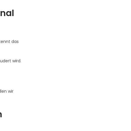
onal
kennt das
udert wird.
len wir
m