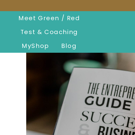
Meet Green / Red
Test & Coaching
MyShop
Blog