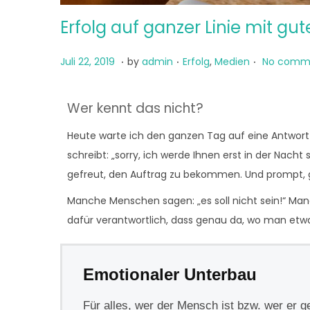
Erfolg auf ganzer Linie mit g
.
.
.
P
P
J
Juli 22, 2019
by
admin
Erfolg
,
Medien
No comme
o
o
u
s
s
n
Wer kennt das nicht?
t
t
i
Heute warte ich den ganzen Tag auf eine Antwor
e
e
6
schreibt: „sorry, ich werde Ihnen erst in der Nach
d
d
,
gefreut, den Auftrag zu bekommen. Und prompt, g
o
i
2
n
n
0
Manche Menschen sagen: „es soll nicht sein!“ Manc
2
dafür verantwortlich, dass genau da, wo man etwas
1
Emotionaler Unterbau
Für alles, wer der Mensch ist bzw. wer er g