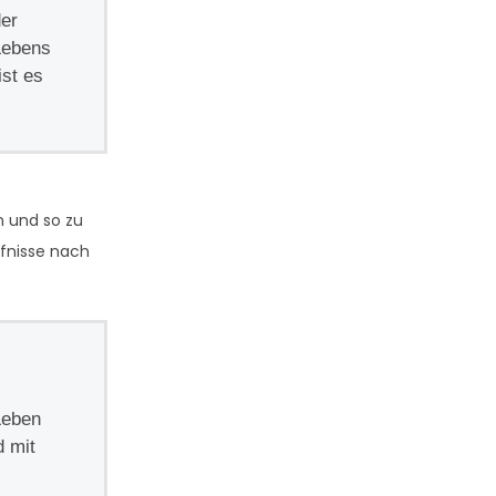
der
 Lebens
ist es
n und so zu
rfnisse nach
Leben
d mit