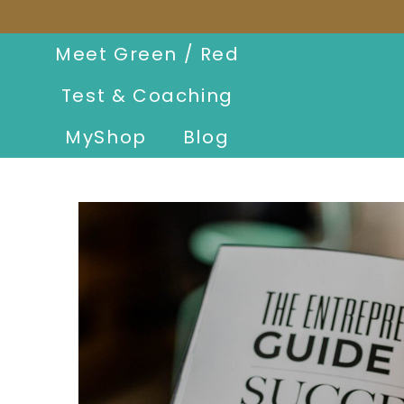
Meet Green / Red
Test & Coaching
MyShop
Blog