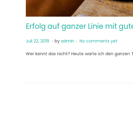
Erfolg auf ganzer Linie mit g
.
.
P
J
Juli 22, 2019
by
admin
No comments yet
o
u
Wer kennt das nicht? Heute warte ich den ganzen
s
n
t
i
e
6
d
,
o
2
n
0
2
1