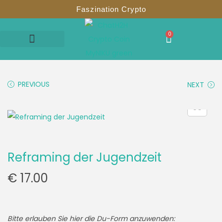
Faszination Crypto
0
Meet Green / Red
Test & Coaching
PREVIOUS
NEXT
Reframing der Jugendzeit
€
17.00
Bitte erlauben Sie hier die Du-Form anzuwenden: