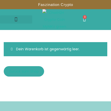
Faszination Crypto
0
Meet Green / Red
Test & Coaching
Dein Warenkorb ist gegenwärtig leer.
Zurück zum Shop